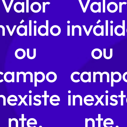
Valor
Valor
nválido
inváli
ou
ou
campo
camp
nexiste
inexis
nte.
nte.