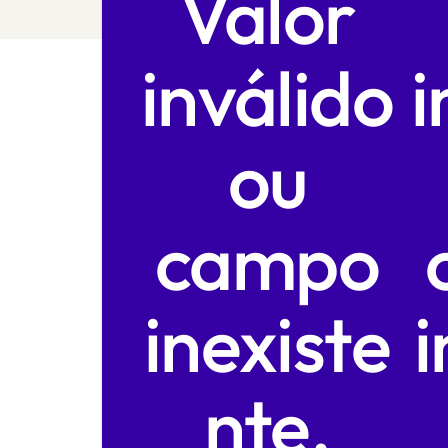
Valor
inválido
i
ou
campo
inexiste
i
nte.