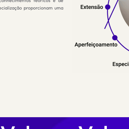
conhecimentos teóricos e de
ecialização proporcionam
uma