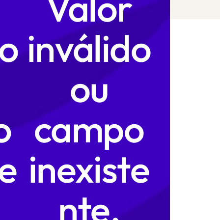
Valor
do
inválido
ou
o
campo
te
inexiste
nte.